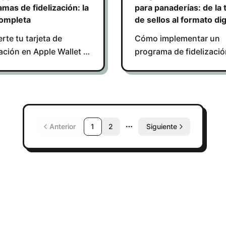
mas de fidelización: la
para panaderías: de la 
completa
de sellos al formato dig
rte tu tarjeta de
Cómo implementar un
zación en Apple Wallet y
programa de fidelizaci
a las visitas con una
digital en tu panadería:
ón digital simple y sin
funcionamiento, integr
con caja y resultados e
primeros 30 días.
Anterior
1
2
Siguiente
More pages