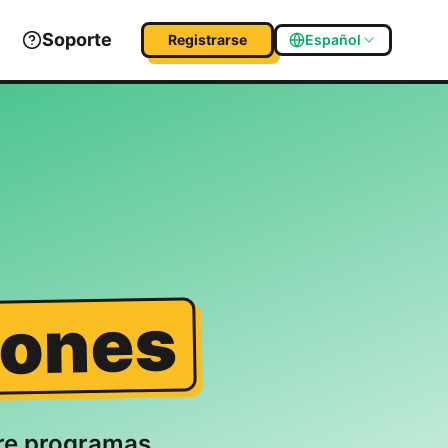
Soporte
Registrarse
Español
iones
bre programas