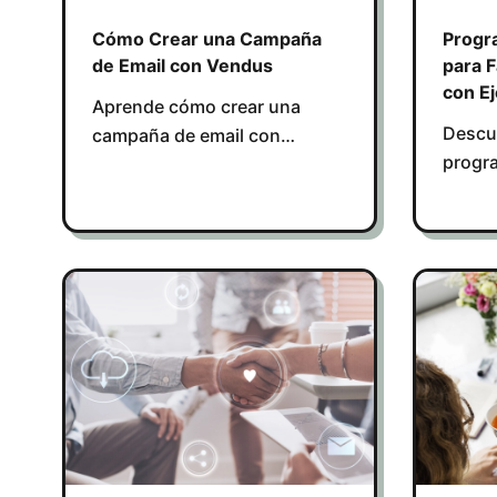
Cómo Crear una Campaña
Progr
de Email con Vendus
para F
con E
Aprende cómo crear una
Descu
campaña de email con
progra
Vendus usando Yalt para
farmac
segmentar clientes,
reten
automatizar mensajes y
mejor
aumentar la retención.
reales