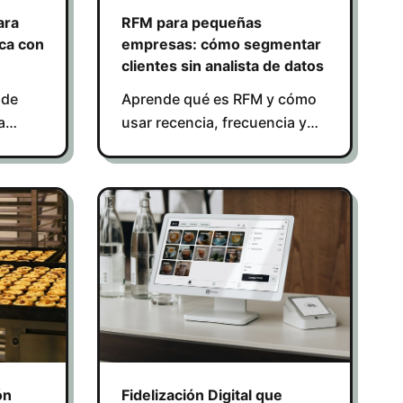
ara
RFM para pequeñas
ca con
empresas: cómo segmentar
clientes sin analista de datos
 de
Aprende qué es RFM y cómo
a
usar recencia, frecuencia y
valor para segmentar clientes
u
y mejorar tus campañas de
marketing.
ón
Fidelización Digital que