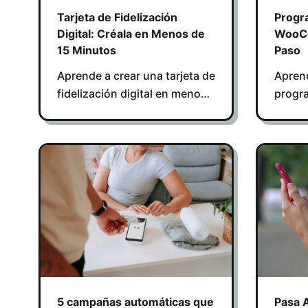
Tarjeta de Fidelización
Progr
Digital: Créala en Menos de
WooCo
15 Minutos
Paso
Aprende a crear una tarjeta de
Aprend
fidelización digital en menos
progra
de 15 minutos y mejora la
WooCo
retención de clientes sin usar
retenc
tarjetas de papel.
offline
5 campañas automáticas que
Pasa A