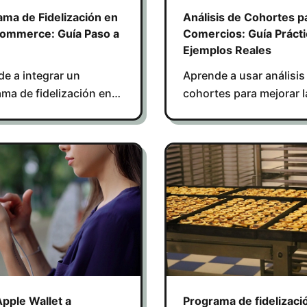
ama de Fidelización en
Análisis de Cohortes p
mmerce: Guía Paso a
Comercios: Guía Prácti
Ejemplos Reales
e a integrar un
Aprende a usar análisis
ma de fidelización en
cohortes para mejorar l
mmerce y aumentar la
retención de clientes y
ión de clientes online y
aumentar ingresos en t
.
negocio.
pple Wallet a
Programa de fidelizaci