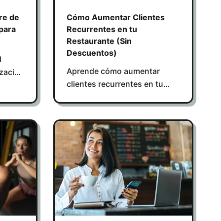
re de
Cómo Aumentar Clientes
 para
Recurrentes en tu
Restaurante (Sin
Descuentos)
l
Aprende cómo aumentar
ización
clientes recurrentes en tu
co
restaurante sin usar
n,
descuentos, mejorando la
ientes.
retención y la frecuencia de
visitas.