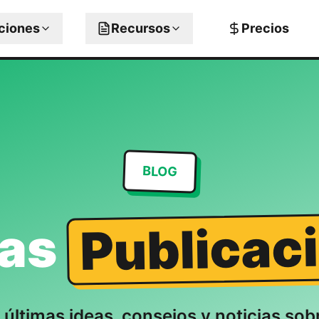
aciones
Recursos
Precios
BLOG
Publicac
mas
 últimas ideas, consejos y noticias so