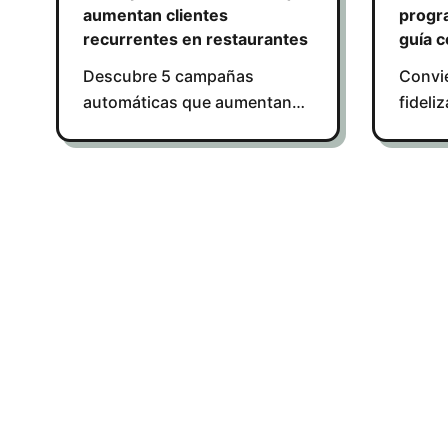
aumentan clientes
progra
recurrentes en restaurantes
guía 
Descubre 5 campañas
Convie
automáticas que aumentan
fideli
clientes recurrentes en
aument
restaurantes y generan más
soluci
ventas sin esfuerzo.
apps.