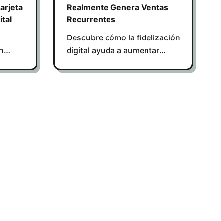
tarjeta
Realmente Genera Ventas
ital
Recurrentes
Descubre cómo la fidelización
ón
digital ayuda a aumentar
ventas recurrentes y crear
ación
relaciones duraderas con tus
n los
clientes.