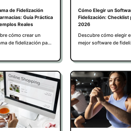
ama de Fidelización
Cómo Elegir un Softwa
armacias: Guía Práctica
Fidelización: Checklist
jemplos Reales
2026
bre cómo crear un
Descubre cómo elegir e
ma de fidelización para
mejor software de fidel
ias que aumente la
con un checklist prácti
ción, cumpla RGPD y
enfocado en integració
e ventas con ejemplos
precio y retención de cl
.