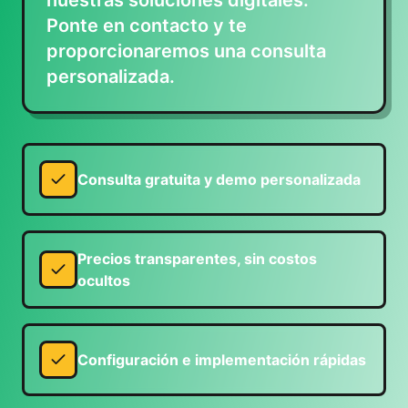
nuestras soluciones digitales.
Ponte en contacto y te
proporcionaremos una consulta
personalizada.
Consulta gratuita y demo personalizada
Precios transparentes, sin costos
ocultos
Configuración e implementación rápidas