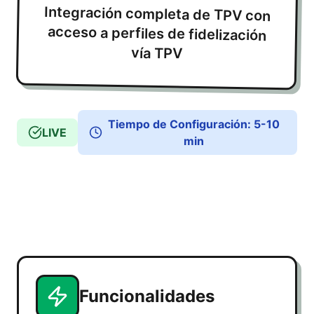
Integración completa de TPV con
acceso a perfiles de fidelización
vía TPV
Tiempo de Configuración
:
5-10
LIVE
min
Funcionalidades