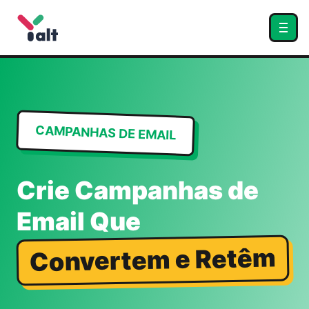
CAMPANHAS DE EMAIL
Crie Campanhas de
Email Que
Convertem e Retêm