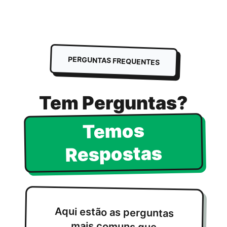
PERGUNTAS FREQUENTES
Tem Perguntas?
Temos
Respostas
Aqui estão as perguntas
mais comuns que
recebemos sobre
desenvolvimento de
aplicações móveis. Não
encontra o que procura?