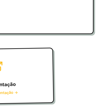
ntação
→
entação