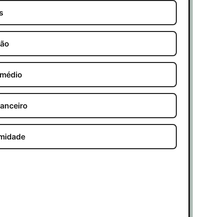
s
ção
 médio
nanceiro
rmidade