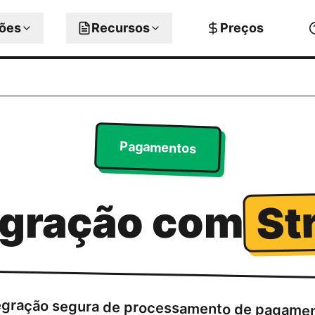
ções
Recursos
Preços
Pagamentos
St
egração com
egração segura de processamento de pagame