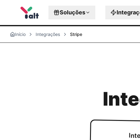
Soluções
Integra
Início
Integrações
Stripe
Int
Int