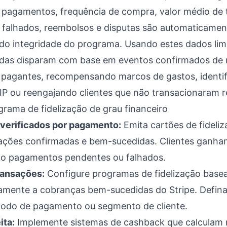
e pagamentos, frequência de compra, valor médio de 
falhados, reembolsos e disputas são automaticament
indo integridade do programa. Usando estes dados l
as disparam com base em eventos confirmados de r
s pagantes, recompensando marcos de gastos, identifi
IP ou reengajando clientes que não transacionaram 
grama de fidelização de grau financeiro
 verificados por pagamento:
Emita cartões de fideliz
sações confirmadas e bem-sucedidas. Clientes gan
não pagamentos pendentes ou falhados.
ransações:
Configure programas de fidelização bas
tamente a cobranças bem-sucedidas do Stripe. Defin
todo de pagamento ou segmento de cliente.
ita:
Implemente sistemas de cashback que calculam