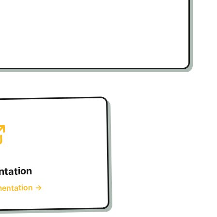
tation
→
mentation