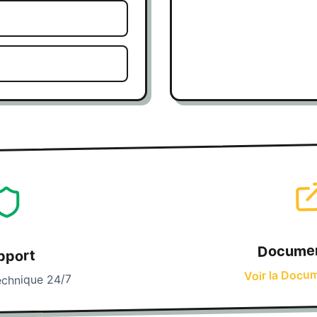
Documen
pport
Voir la Docu
echnique 24/7