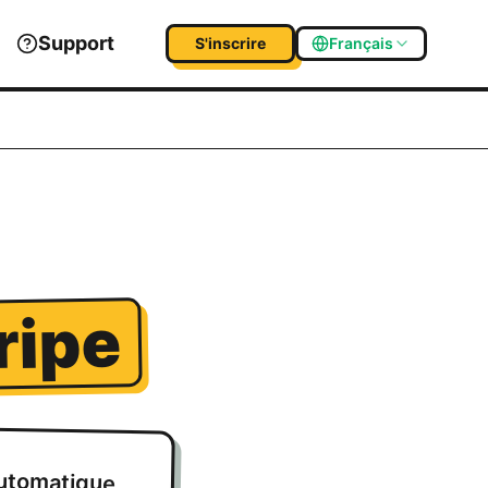
Support
S'inscrire
Français
ripe
automatique